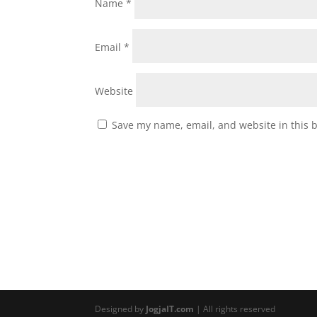
Name
*
Email
*
Website
Save my name, email, and website in this 
Designed by
JogjaIT.com
| All rights reserved