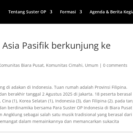
Tentang Suster OP
Formasi
Agenda & Berita Kegi
Asia Pasifik berkunjung ke
Komunitas Biara Pusat
,
Komunitas Cimahi
,
Umum
|
0 comments
g di adakan di Indonesia. Tuan rumah adalah Provinsi Filipina.
an berakhir tanggal 2 Agustus 2025 di Jakarta. 18 peserta berasal
, Cina (1), Korea Selatan (1), Indonesia (3), dan Filipina (2). pada ta
dan berdinamika bersama Para Suster OP Indonesia di Biara Pusat
 Angklung sebagai salah satu musik tradisional yang berasal dari
ersemangat dalam memainkannya dan memancarkan sukacita