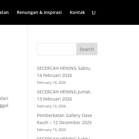
atan
Renungan & Inspirasi
Kontak
SECERCAH HENING Sabtu,
14 Februari 2026
February 14, 2026
SECERCAH HENING Jumat,
 dari
13 Februari 2026
nggal
February 13, 2026
Pemberkatan Gallery Oase
Kasih – 12 Desember 2025
February 13, 2026
SECERCAH HENING Sabtu,