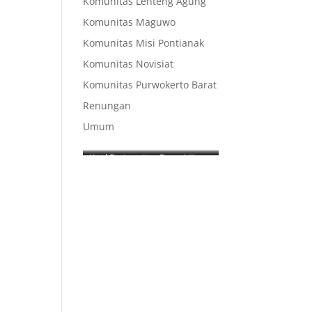
Komunitas Lenteng Agung
Komunitas Maguwo
Komunitas Misi Pontianak
Komunitas Novisiat
Komunitas Purwokerto Barat
Renungan
Umum
Kaul Pertama
Kaul
Bina
Penerimaan
The
Kekal
Profesi
Busana
Gatheri
Sement
Kebiaraan
ng of
ara
Younge
r
Domini
can
Sisters