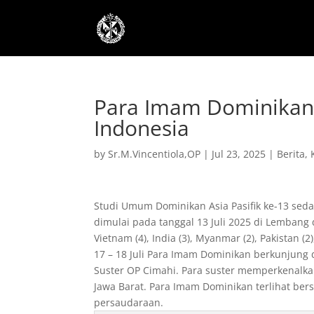
Para Imam Dominikan 
Indonesia
by
Sr.M.Vincentiola,OP
|
Jul 23, 2025
|
Berita
,
Studi Umum Dominikan Asia Pasifik ke-13 sedan
dimulai pada tanggal 13 Juli 2025 di Lembang d
Vietnam (4), India (3), Myanmar (2), Pakistan (2)
17 – 18 Juli Para Imam Dominikan berkunjung 
Suster OP Cimahi. Para suster memperkenalkan
Jawa Barat. Para Imam Dominikan terlihat b
persaudaraan.